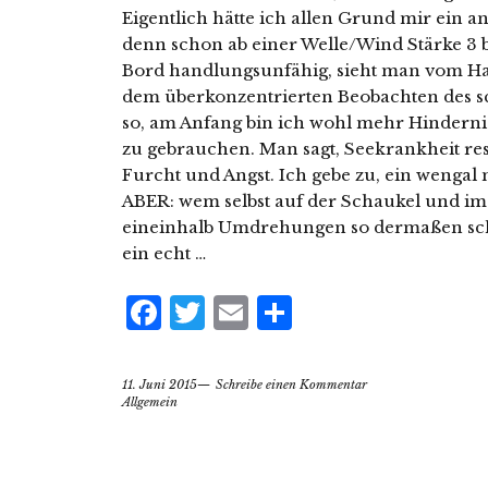
Eigentlich hätte ich allen Grund mir ein a
denn schon ab einer Welle/Wind Stärke 3 b
Bord handlungsunfähig, sieht man vom Hal
dem überkonzentrierten Beobachten des s
so, am Anfang bin ich wohl mehr Hindernis
zu gebrauchen. Man sagt, Seekrankheit res
Furcht und Angst. Ich gebe zu, ein wengal
ABER: wem selbst auf der Schaukel und im
eineinhalb Umdrehungen so dermaßen schn
ein echt …
Facebook
Twitter
Email
Teilen
11. Juni 2015
Schreibe einen Kommentar
Allgemein