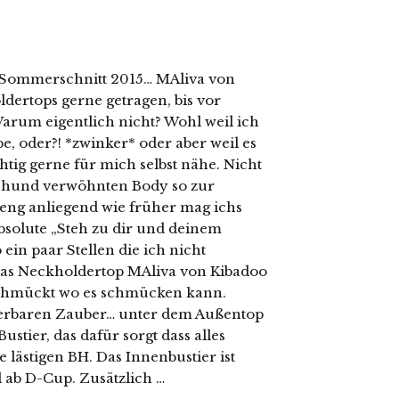
n Sommerschnitt 2015… MAliva von
ertops gerne getragen, bis vor
Warum eigentlich nicht? Wohl weil ich
e, oder?! *zwinker* oder aber weil es
htig gerne für mich selbst nähe. Nicht
ehund verwöhnten Body so zur
teng anliegend wie früher mag ichs
solute „Steh zu dir und deinem
 ein paar Stellen die ich nicht
 Das Neckholdertop MAliva von Kibadoo
schmückt wo es schmücken kann.
derbaren Zauber… unter dem Außentop
ustier, das dafür sorgt dass alles
e lästigen BH. Das Innenbustier ist
 ab D-Cup. Zusätzlich …