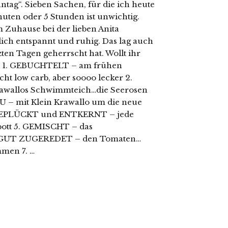
tag“. Sieben Sachen, für die ich heute
uten oder 5 Stunden ist unwichtig.
 Zuhause bei der lieben Anita
ch entspannt und ruhig. Das lag auch
zten Tagen geherrscht hat. Wollt ihr
s… 1. GEBUCHTELT – am frühen
ht low carb, aber soooo lecker 2.
wallos Schwimmteich…die Seerosen
U – mit Klein Krawallo um die neue
. GEPLÜCKT und ENTKERNT – jede
pott 5. GEMISCHT – das
d GUT ZUGEREDET – den Tomaten…
mmen 7. …