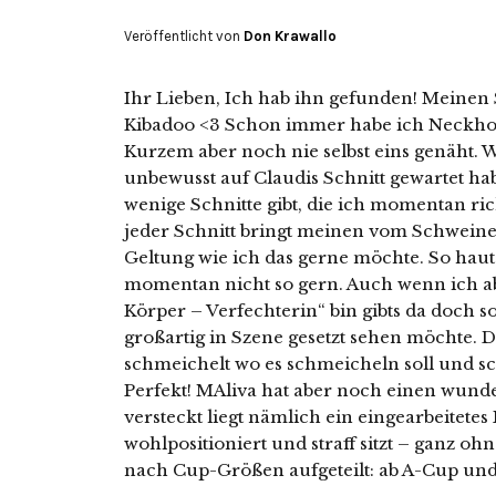
Veröffentlicht von
Don Krawallo
Ihr Lieben, Ich hab ihn gefunden! Meine
Kibadoo <3 Schon immer habe ich Neckhold
Kurzem aber noch nie selbst eins genäht. 
unbewusst auf Claudis Schnitt gewartet hab
wenige Schnitte gibt, die ich momentan ric
jeder Schnitt bringt meinen vom Schwein
Geltung wie ich das gerne möchte. So hau
momentan nicht so gern. Auch wenn ich ab
Körper – Verfechterin“ bin gibts da doch so
großartig in Szene gesetzt sehen möchte.
schmeichelt wo es schmeicheln soll und 
Perfekt! MAliva hat aber noch einen wun
versteckt liegt nämlich ein eingearbeitetes B
wohlpositioniert und straff sitzt – ganz ohn
nach Cup-Größen aufgeteilt: ab A-Cup und