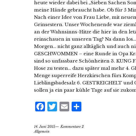
heute wieder dabei bei „Sieben Sachen Sonn
meine Hände gebraucht habe. Ob für 5 Min
Nach einer Idee von Frau Liebe, mit neuem
Grinsestern. Unser Wochenende war ziemli
an der Wahnsinns-Hitze die hier in den let
reinschauen in unseren Tag? Na dann lo
Morgen… nicht ganz alltäglich und auch nic
GESCHWOMMEN – eine Runde in Opa Kra
sind so unfassbare Schönheiten 3. KUNG F
Hose zu testen… dazu später mal mehr 4
Menge superreife Herzkirschen fürs Kom
Lieblingsbadesalz 6. GESTREICHELT un
sollen ja ein paar kühle Tage auf sie zuko
Facebook
Twitter
Email
Teilen
14. Juni 2015
Kommentare 2
Allgemein