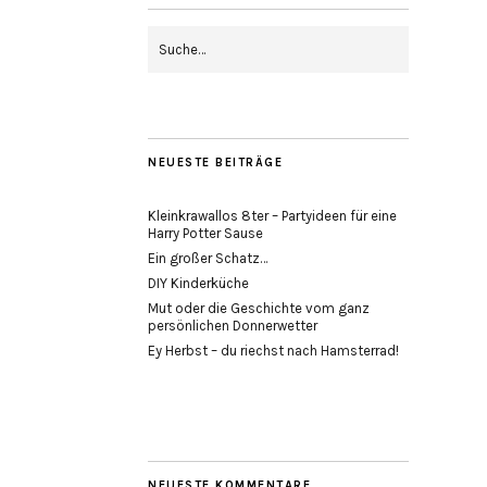
NEUESTE BEITRÄGE
Kleinkrawallos 8ter – Partyideen für eine
Harry Potter Sause
Ein großer Schatz…
DIY Kinderküche
Mut oder die Geschichte vom ganz
persönlichen Donnerwetter
Ey Herbst – du riechst nach Hamsterrad!
NEUESTE KOMMENTARE