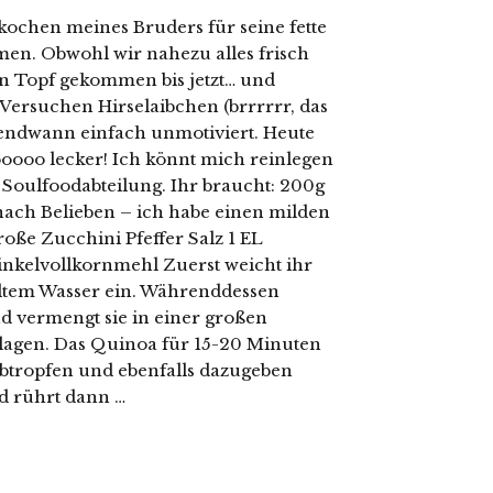
ekochen meines Bruders für seine fette
en. Obwohl wir nahezu alles frisch
n Topf gekommen bis jetzt… und
Versuchen Hirselaibchen (brrrrrr, das
gendwann einfach unmotiviert. Heute
oooo lecker! Ich könnt mich reinlegen
e Soulfoodabteilung. Ihr braucht: 200g
 nach Belieben – ich habe einen milden
oße Zucchini Pfeffer Salz 1 EL
inkelvollkornmehl Zuerst weicht ihr
ltem Wasser ein. Währenddessen
nd vermengt sie in einer großen
hlagen. Das Quinoa für 15-20 Minuten
tropfen und ebenfalls dazugeben
d rührt dann …