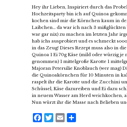
Hey ihr Lieben, Inspiriert durch das Prob
Hochzeitsparty bin ich auf Quinoa gekomm
kochen sind mir die Körnchen kaum in de
Laibchen… da war ich nach 3 mißglückten 
war gar nix) zu machen im letzten Jahr ir
hab ichs ausprobiert und es schmeckt sooo
in das Zeug! Dieses Rezept muss also in di
Quinoa 1 Ei 70g Käse (mild oder würzig je
genommen) 1 mittelgroße Karotte 1 mittelgr
Majoran Petersilie Knoblauch (wer mag) D
die Quinoakörnchen für 10 Minuten in ka
raspelt ihr die Karotte und die Zucchini u
Schüssel, Käse dazureiben und Ei dazu sc
in neuem Wasser am Herd weichkochen, ab
Nun würzt ihr die Masse nach Belieben un
Facebook
Twitter
Email
Teilen