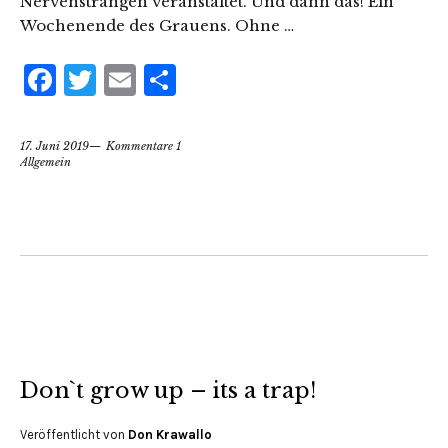
Nervensträngen veranstaltet. Und dann das! Ein
Wochenende des Grauens. Ohne …
Facebook
Twitter
Email
Teilen
17. Juni 2019
Kommentare 1
Allgemein
Don`t grow up – its a trap!
Veröffentlicht von
Don Krawallo