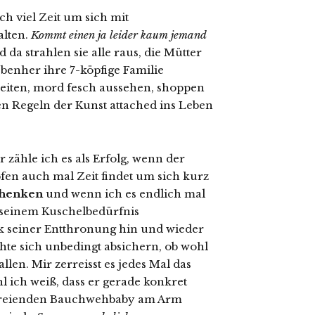
h viel Zeit um sich mit
alten.
Kommt einen ja leider kaum jemand
 da strahlen sie alle raus, die Mütter
ebenher ihre 7-köpfige Familie
eiten, mord fesch aussehen, shoppen
n Regeln der Kunst attached ins Leben
 zähle ich es als Erfolg, wenn der
en auch mal Zeit findet um sich kurz
chenken
und wenn ich es endlich mal
 seinem Kuschelbedürfnis
 seiner Entthronung hin und wieder
te sich unbedingt absichern, ob wohl
en. Mir zerreisst es jedes Mal das
l ich weiß, dass er gerade konkret
hreienden Bauchwehbaby am Arm