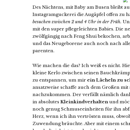
Des Nächtens, mit Baby am Busen bleibt auc
Instagramguckerei die Augäpfel offen zu h
besuchen zwischen 2 und 4 Uhr in der Früh.
Und
mit den super pflegeleichten Babies. Die n
zwölfgängig nach Feng Shui bekochen, arb
und das Neugeborene auch noch nach alle
parenten.
Wie machen die das? Ich weiß es nicht. Hier
kleine Kerlo zwischen seinen Bauchkrämpf
zu entspannen, um mir
ein Lächeln zu s
ansatzweise schaffe auch dem Großen mit
nachzukommen. Der verfällt nämlich dank
in absolutes
Kleinkindverhalten
und möch
noch genug Schmuseeinheiten für ihn abfall
Herz, wenn ich ihn vertrösten muss, obwoh
Zuwendung bräuchte. Aber mit einem sc