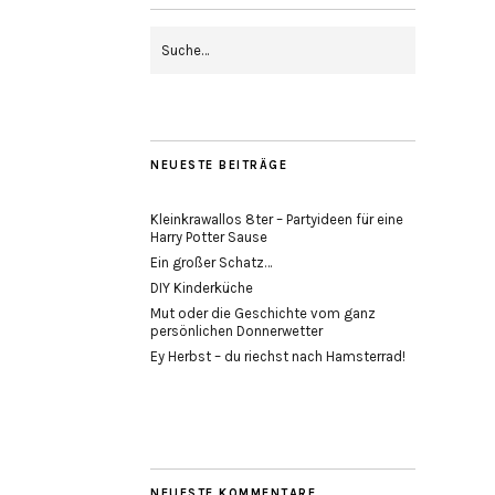
NEUESTE BEITRÄGE
Kleinkrawallos 8ter – Partyideen für eine
Harry Potter Sause
Ein großer Schatz…
DIY Kinderküche
Mut oder die Geschichte vom ganz
persönlichen Donnerwetter
Ey Herbst – du riechst nach Hamsterrad!
NEUESTE KOMMENTARE